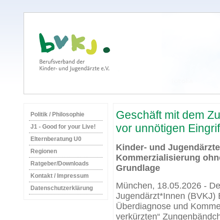
Geschäft mit dem Z
Politik / Philosophie
vor unnötigen Eingri
J1 - Good for your Live!
Elternberatung U0
Kinder- und Jugendärzt
Regionen
Kommerzialisierung ohn
Ratgeber/Downloads
Grundlage
Kontakt / Impressum
München, 18.05.2026 - De
Datenschutzerklärung
Jugendärzt*Innen (BVKJ) 
Überdiagnose und Kommerzi
verkürzten“ Zungenbändch